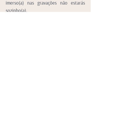
imerso(a) nas gravações não estarás
sozinho(a).
Valor: 108€
Acesso: imediato
quero adquirir o Earth Spirit
Susana Rodrigues
As meditações da Susana atuam como
GUIAS DA ALMA, a caminhos onde o prazer
de ser anda de mão entrelaçadas com a
SABEDORIA DE SER.
Descanso à Mente.
Obrigada Susana por viveres e criares em
propósito.