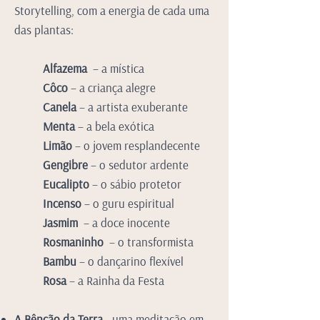
Storytelling, com a energia de cada uma
das plantas:
Alfaze
ma
– a mística
Côco
– a criança alegre
Canela
– a artista exuberante
Menta
– a bela exótica
Limão
– o jovem resplandecente
Gengibre
– o sedutor ardente
Eucalipto
– o sábio protetor
Incenso
– o guru espiritual
Jasmim
– a doce inocente
Rosmaninho
– o transformista
Bambu
– o dançarino flexível
Rosa
– a Rainha da Festa
A Bênção da Terra
- uma meditação em