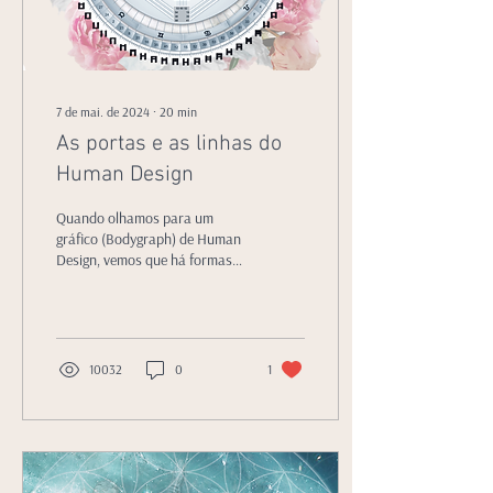
7 de mai. de 2024
∙
20
min
As portas e as linhas do
Human Design
Quando olhamos para um
gráfico (Bodygraph) de Human
Design, vemos que há formas
geométricas que têm números
ou portas.
10032
0
1