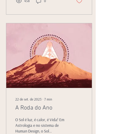
458
0
22 de set. de 2023
∙
7
min
A Roda do Ano
O Sol é luz, é calor, é Vida! Em
Astrologia e no sistema de
Human Design, o Sol