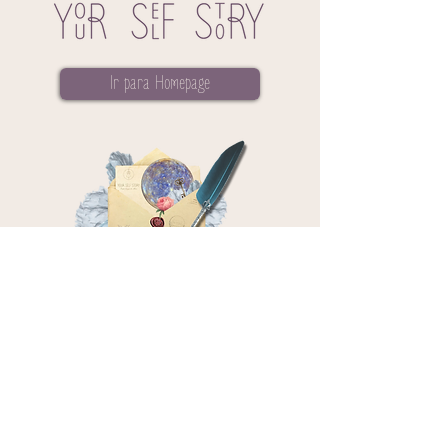
Ir para Homepage
Subscreve a newsletter
Contacto
geral@yourselfstory.pt
Redes Sociais