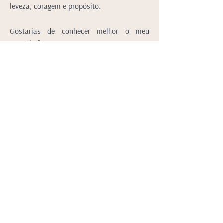
leveza, coragem e propósito.
Gostarias de conhecer melhor o meu
caminho?