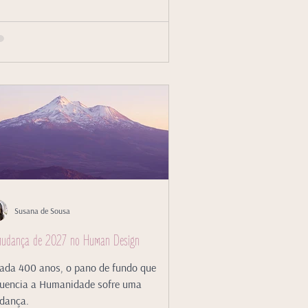
Susana de Sousa
udança de 2027 no Human Design
ada 400 anos, o pano de fundo que
luencia a Humanidade sofre uma
dança.