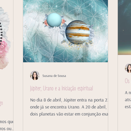
Susana de Sousa
Os 
Júpiter, Urano e a Iniciação espiritual
A n
atr
No dia 8 de abril, Júpiter entra na porta 23,
gn
est
onde já se encontra Urano. A 20 de abril, os
dois planetas vão estar em conjunção exata.
mos que há
ros ou