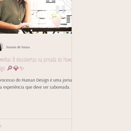
Susana de Sousa
minhas 8 descobertas na jornada do Human
sign 🔎💎✨
processo do Human Design é uma jornada,
 experiência que deve ser saboreada.