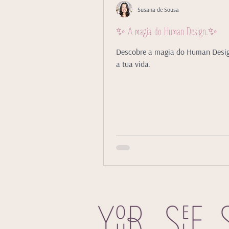
Susana de Sousa
✨ A magia do Human Design.✨
Descobre a magia do Human Desi
a tua vida.