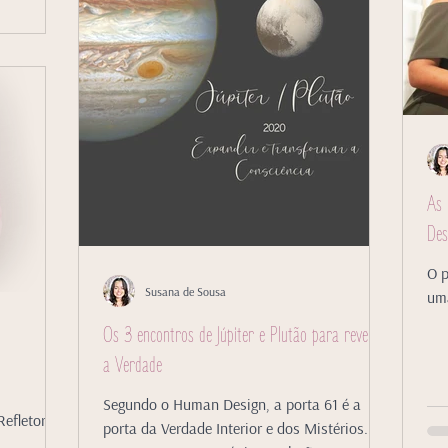
As 
De
O 
Susana de Sousa
uma
Os 3 encontros de Júpiter e Plutão para revelar
a Verdade
Segundo o Human Design, a porta 61 é a
efletor: os
porta da Verdade Interior e dos Mistérios. O