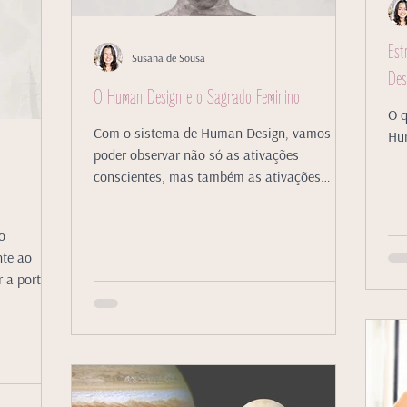
Est
Susana de Sousa
Des
O Human Design e o Sagrado Feminino
O q
Com o sistema de Human Design, vamos
Hu
poder observar não só as ativações
conscientes, mas também as ativações
inconscientes.
o
nte ao
 a porta