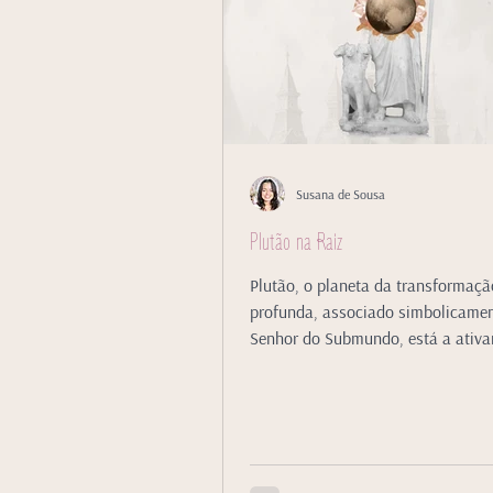
Susana de Sousa
Plutão na Raiz
Plutão, o planeta da transformaçã
profunda, associado simbolicame
Senhor do Submundo, está a ativar
60, no Centro da Raiz.