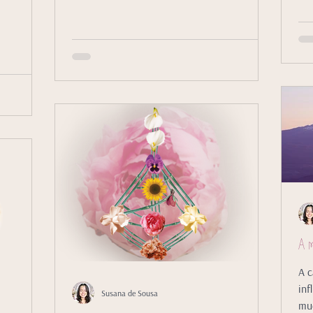
A m
A c
inf
Susana de Sousa
mu